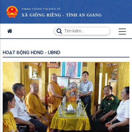
TRANG THÔNG TIN ĐIỆN TỬ
XÃ GIỒNG RIỀNG - TỈNH AN GIANG
HOẠT ĐỘNG HDND - UBND