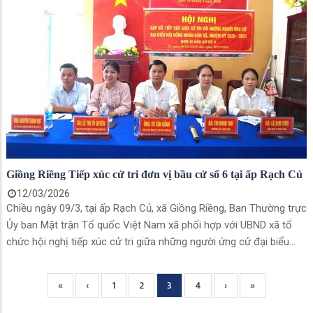
Phó Bí thư Thường trực Đảng ủy, Chủ tịch HĐND xã, đồng chí Võ
Văn Bảnh, Phó Bí thư Đảng ủy, Chủ tịch UBND xã, Chủ tịch UBBC
xã cùng dự còn có các đồng chí trong Ban Thường vụ Đảng ủy,
Ban Chấp hành Đảng bộ xã, bí thư chi bộ, trưởng ấp và các tập
thể, cá nhân tiêu biểu trong công tác bầu cử.
Giồng Riềng Tiếp xúc cử tri đơn vị bầu cử số 6 tại ấp Rạch Củ
12/03/2026
Chiều ngày 09/3, tại ấp Rạch Củ, xã Giồng Riềng, Ban Thường trực
Ủy ban Mặt trận Tổ quốc Việt Nam xã phối hợp với UBND xã tổ
chức hội nghị tiếp xúc cử tri giữa những người ứng cử đại biểu
Hội đồng nhân dân xã nhiệm kỳ 2026 – 2031 với cử tri đơn vị bầu
cử số 6.
Trang
«
Previous
‹
Page
1
Page
2
Current
3
Page
4
Next
›
Trang
»
Pagination
đầu
page
page
page
cuối