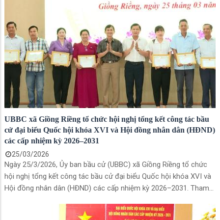
Việt Nam tỉnh, Chủ tịch Hội Liên hiệp Phụ nữ tỉnh, đồng chí
Nguyễn Minh Trang - Bí thư Đảng ủy xã, đại biểu HĐND tỉnh, đồng
chí Triệu Thị Huyền Trân - Phó Bí thư Thường trực Đảng ủy, Chủ
tịch HĐND xã khóa I, đồng chí Võ Văn Bảnh - Phó Bí thư Đảng ủy,
Chủ tịch UBND xã khóa I, cùng các vị đại biểu HĐND xã khóa II và
đại diện các ban, ngành, đoàn thể xã.
UBBC xã Giồng Riềng tổ chức hội nghị tổng kết công tác bầu
cử đại biểu Quốc hội khóa XVI và Hội đồng nhân dân (HĐND)
các cấp nhiệm kỳ 2026–2031
25/03/2026
Ngày 25/3/2026, Ủy ban bầu cử (UBBC) xã Giồng Riềng tổ chức
hội nghị tổng kết công tác bầu cử đại biểu Quốc hội khóa XVI và
Hội đồng nhân dân (HĐND) các cấp nhiệm kỳ 2026–2031. Tham
dự hội nghị có đồng chí Nguyễn Minh Trang, Bí thư Đảng ủy xã,
Trưởng Ban chỉ đạo bầu cử xã; đồng chí Triệu Thị Huyền Trân,