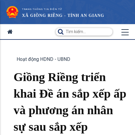
TRANG THÔNG TIN ĐIỆN TỬ
XÃ GIỒNG RIỀNG - TỈNH AN GIANG
Hoạt động HDND - UBND
Giồng Riềng triển
khai Đề án sắp xếp ấp
và phương án nhân
sự sau sắp xếp