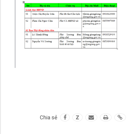
Chia sẻ
Z