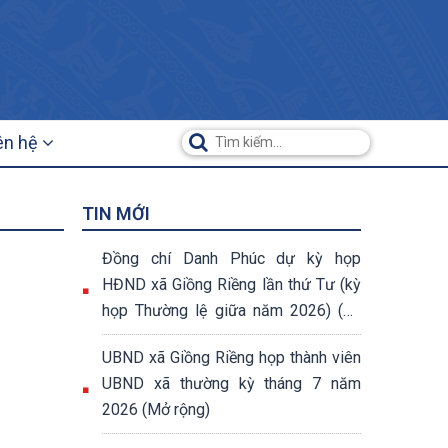
ên hệ
TIN MỚI
Đồng chí Danh Phúc dự kỳ họp
HĐND xã Giồng Riềng lần thứ Tư (kỳ
họp Thường lệ giữa năm 2026) (07
nghị quyết đã được thông qua tại kỳ
UBND xã Giồng Riềng họp thành viên
họp)
UBND xã thường kỳ tháng 7 năm
2026 (Mở rộng)