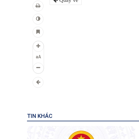
Quay về
aA
TIN KHÁC