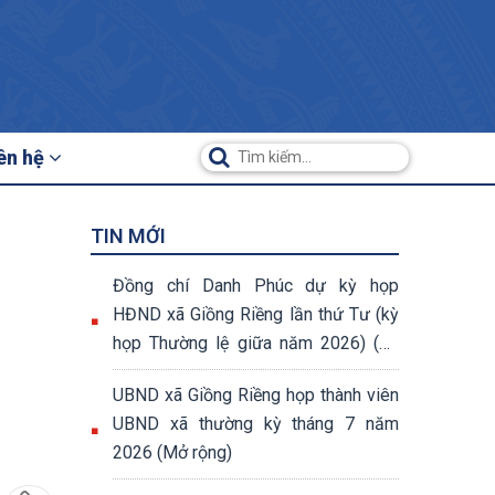
ên hệ
TIN MỚI
Đồng chí Danh Phúc dự kỳ họp
HĐND xã Giồng Riềng lần thứ Tư (kỳ
họp Thường lệ giữa năm 2026) (07
nghị quyết đã được thông qua tại kỳ
UBND xã Giồng Riềng họp thành viên
họp)
UBND xã thường kỳ tháng 7 năm
2026 (Mở rộng)