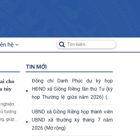
iên hệ
TIN MỚI
Đồng chí Danh Phúc dự kỳ họp
ai cho
a túy
HĐND xã Giồng Riềng lần thứ Tư (kỳ
họp Thường lệ giữa năm 2026) (07
 nghiện
nghị quyết đã được thông qua tại kỳ
hủ tướng
UBND xã Giồng Riềng họp thành viên
họp)
g, giúp
UBND xã thường kỳ tháng 7 năm
2026 (Mở rộng)