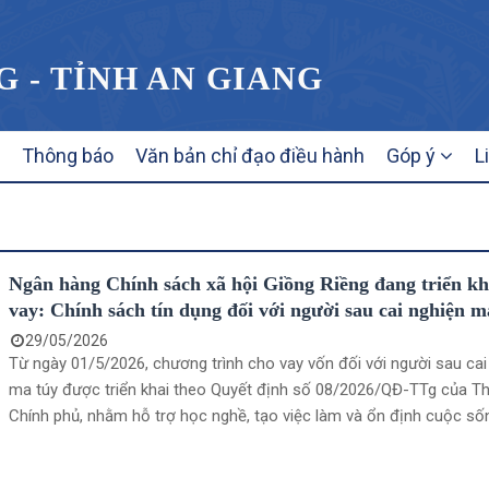
G - TỈNH AN GIANG
Thông báo
Văn bản chỉ đạo điều hành
Góp ý
L
Ngân hàng Chính sách xã hội Giồng Riềng đang triển kh
vay: Chính sách tín dụng đối với người sau cai nghiện m
29/05/2026
Từ ngày 01/5/2026, chương trình cho vay vốn đối với người sau cai
ma túy được triển khai theo Quyết định số 08/2026/QĐ-TTg của T
Chính phủ, nhằm hỗ trợ học nghề, tạo việc làm và ổn định cuộc sốn
tái hòa nhập cộng đồng.