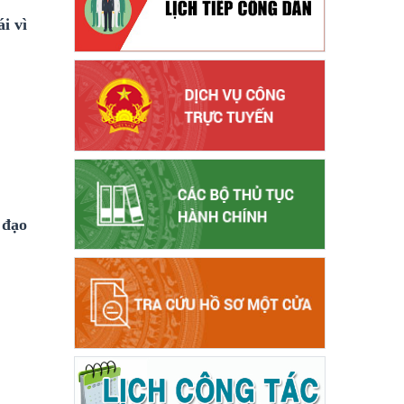
i vì
 đạo