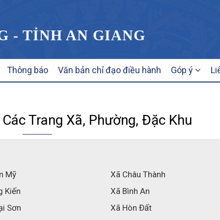
G - TỈNH AN GIANG
Thông báo
Văn bản chỉ đạo điều hành
Góp ý
Li
 Các Trang Xã, Phường, Đặc Khu
n Mỹ
Xã Châu Thành
g Kiến
Xã Bình An
ại Sơn
Xã Hòn Đất