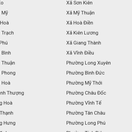
Eo
Xã Sơn Kiên
h Mỹ
Xã Mỹ Thuận
 Hoà
Xã Hoà Điền
 Trạch
Xã Kiên Lương
 Phú
Xã Giang Thành
 Bình
Xã Vĩnh Điều
h Thuận
Phường Long Xuyên
h Phong
Phường Bình Đức
h Hoà
Phường Mỹ Thới
inh Thượng
Phường Châu Đốc
g Hoà
Phường Vĩnh Tế
 Thạnh
Phường Tân Châu
g Hưng
Phường Long Phú