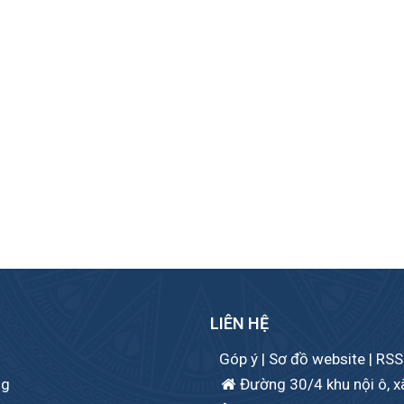
LIÊN HỆ
Góp ý
|
Sơ đồ website
|
RSS
ng
Đường 30/4 khu nội ô, xã