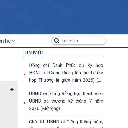
ên hệ
TIN MỚI
Đồng chí Danh Phúc dự kỳ họp
HĐND xã Giồng Riềng lần thứ Tư (kỳ
họp Thường lệ giữa năm 2026) (07
nghị quyết đã được thông qua tại kỳ
UBND xã Giồng Riềng họp thành viên
họp)
UBND xã thường kỳ tháng 7 năm
2026 (Mở rộng)
Chủ tịch UBND xã Giồng Riềng thăm,