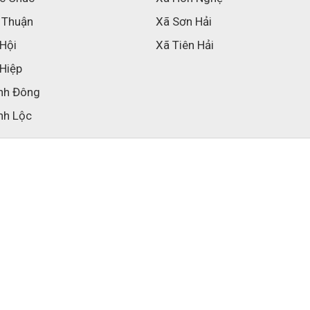
 Thuận
Xã Sơn Hải
 Hội
Xã Tiên Hải
 Hiệp
nh Đông
nh Lộc