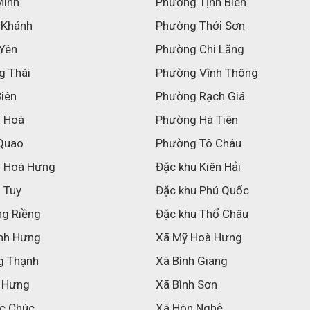
Minh
Phường Tịnh Biên
 Khánh
Phường Thới Sơn
 Yên
Phường Chi Lăng
g Thái
Phường Vĩnh Thông
Biên
Phường Rạch Giá
h Hoà
Phường Hà Tiên
Quao
Phường Tô Châu
h Hoà Hưng
Đặc khu Kiên Hải
 Tuy
Đặc khu Phú Quốc
ng Riềng
Đặc khu Thổ Châu
nh Hưng
Xã Mỹ Hoà Hưng
g Thạnh
Xã Bình Giang
 Hưng
Xã Bình Sơn
c Chúc
Xã Hòn Nghệ