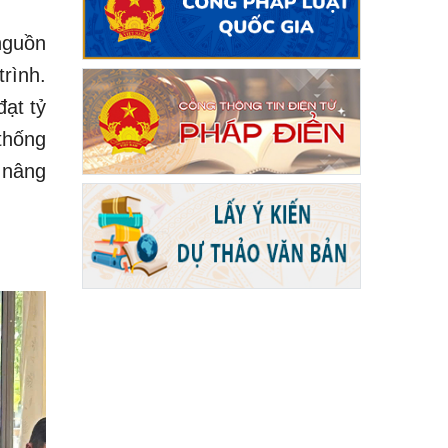
nguồn
rình.
đạt tỷ
thống
 nâng