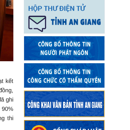
t kết
 đồng,
đã ghi
t 90%
g thi