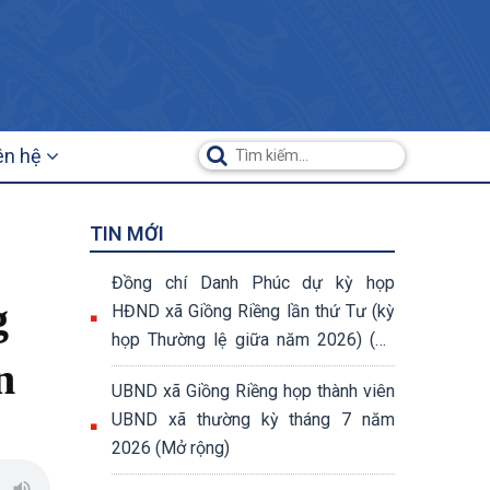
ên hệ
TIN MỚI
Đồng chí Danh Phúc dự kỳ họp
g
HĐND xã Giồng Riềng lần thứ Tư (kỳ
họp Thường lệ giữa năm 2026) (07
n
nghị quyết đã được thông qua tại kỳ
UBND xã Giồng Riềng họp thành viên
họp)
UBND xã thường kỳ tháng 7 năm
2026 (Mở rộng)