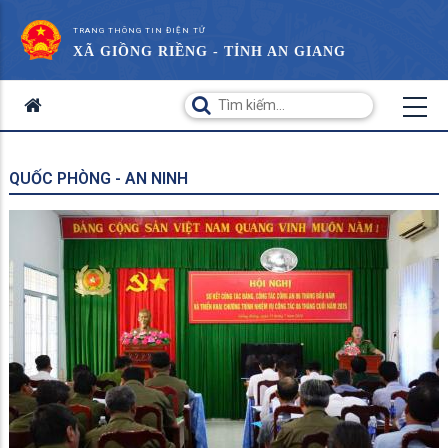
TRANG THÔNG TIN ĐIỆN TỬ
XÃ GIỒNG RIỀNG - TỈNH AN GIANG
QUỐC PHÒNG - AN NINH