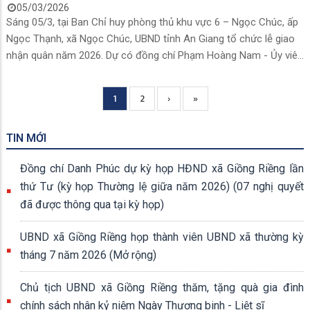
05/03/2026
Sáng 05/3, tại Ban Chỉ huy phòng thủ khu vực 6 – Ngọc Chúc, ấp
Ngọc Thạnh, xã Ngọc Chúc, UBND tỉnh An Giang tổ chức lễ giao
nhận quân năm 2026. Dự có đồng chí Phạm Hoàng Nam - Ủy viên
Ban Thường vụ tỉnh ủy, Trưởng Ban Tổ chức Tỉnh ủy; đồng chí
Trương Thanh Thúy – Chủ tịch Hội Liên hiệp Phụ nữ tỉnh, Ủy viên
Current
1
Page
2
Next
›
Trang
»
Pagination
Hội đồng Nghĩa vụ Quân sự tỉnh; Đại tá Cao Minh Tâm - Phó
page
page
cuối
Chính ủy Bộ Chỉ huy Quân sự tỉnh; Đại tá Phan Văn Ba – Phó
TIN MỚI
Tham mưu trưởng Bộ Tư lệnh Vùng Cảnh sát biển 4; Thượng tá
Phan Văn Sang – Trưởng phòng Công tác Chính trị Công an tỉnh;
Đồng chí Danh Phúc dự kỳ họp HĐND xã Giồng Riềng lần
đến dự còn có các đồng chí lãnh đạo Ban Chỉ huy phòng thủ khu
thứ Tư (kỳ họp Thường lệ giữa năm 2026) (07 nghị quyết
vực 6 – Ngọc Chúc, Thường trực Đảng ủy, UBND, đại diện các ban
đã được thông qua tại kỳ họp)
ngành đoàn thể là thành viên Hội đồng nghĩa vụ Quân sự 12 xã
gồm: Tân Hiệp, Thạnh Đông, Giồng Riềng, Thạnh Hưng, Long
UBND xã Giồng Riềng họp thành viên UBND xã thường kỳ
Thạnh, Hòa Hưng, Ngọc Chúc, Hòa Thuận, Định Hòa, Gò Quao,
Vĩnh Hòa Hưng và Vĩnh Tuy, cùng 514 tân binh và gia đình các tân
tháng 7 năm 2026 (Mở rộng)
binh lên đường nhập ngũ năm 2026.
Chủ tịch UBND xã Giồng Riềng thăm, tặng quà gia đình
chính sách nhân kỷ niệm Ngày Thương binh - Liệt sĩ