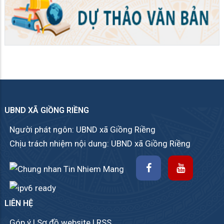
UBND XÃ GIỒNG RIỀNG
Người phát ngôn: UBND xã Giồng Riềng
Chịu trách nhiệm nội dung: UBND xã Giồng Riềng
LIÊN HỆ
Góp ý
|
Sơ đồ website
|
RSS