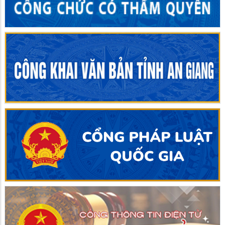
Đồng chí Danh Phúc dự kỳ họp HĐND xã Giồng Riềng lần
thứ Tư (kỳ họp Thường lệ giữa năm 2026) (07 nghị quyết
đã được thông qua tại kỳ họp)
UBND xã Giồng Riềng họp thành viên UBND xã thường kỳ
tháng 7 năm 2026 (Mở rộng)
Chủ tịch UBND xã Giồng Riềng thăm, tặng quà gia đình
chính sách nhân kỷ niệm Ngày Thương binh - Liệt sĩ
Lễ dâng hương, thắp nến tri ân các Anh hùng liệt sĩ nhân kỷ
niệm 79 năm Ngày Thương binh - Liệt sĩ
Chủ tịch HĐND xã Giồng Riềng thăm, tặng quà gia đình
chính sách nhân kỷ niệm Ngày Thương binh - Liệt sĩ