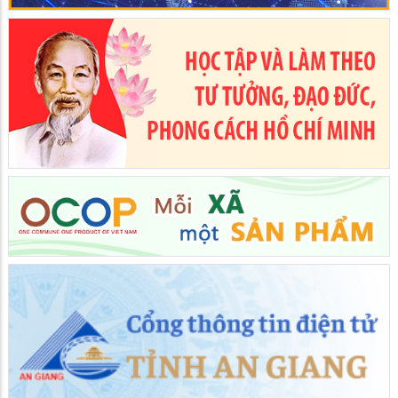
Giồng Riềng họp thành viên Ban Chỉ đạo, Ban Tổ chức Hội thi
lực lượng ANTT cơ sở giỏi năm 2026
26/05/2026
Giồng Riềng khai mạc huấn luyện Dân quân cơ động năm
2026