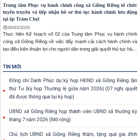
Trung tâm Phục vụ hành chính công xã Giồng Riềng tổ chức
tuyên truyền và tiếp nhận hồ sơ thủ tục hành chính lưu động
tại ấp Tràm Chẹt
30/03/2026
Thực hiện Kế hoạch số 02 của Trung tâm Phục vụ hành chính
công xã Giồng Riềng về việc đẩy mạnh cải cách hành chính và
tạo điều kiện thuận lợi cho người dân trong giải quyết thủ tục hành
chính, ngày 28/3, Trung tâm Phục vụ hành chính công xã phối
hợp với các ngành chuyên môn tổ chức tuyên truyền và tiếp nhận
TIN MỚI
hồ sơ thủ tục hành chính lưu động tại ấp Tràm Chẹt và các ấp lân
cận.
Đồng chí Danh Phúc dự kỳ họp HĐND xã Giồng Riềng lần
thứ Tư (kỳ họp Thường lệ giữa năm 2026) (07 nghị quyết
đã được thông qua tại kỳ họp)
UBND xã Giồng Riềng họp thành viên UBND xã thường kỳ
tháng 7 năm 2026 (Mở rộng)
Chủ tịch UBND xã Giồng Riềng thăm, tặng quà gia đình