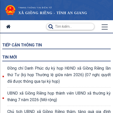
TRANG THÔNG TIN ĐIỆN TỬ
XÃ GIỒNG RIỀNG - TỈNH AN GIANG
TIẾP CẬN THÔNG TIN
TIN MỚI
Đồng chí Danh Phúc dự kỳ họp HĐND xã Giồng Riềng lần
thứ Tư (kỳ họp Thường lệ giữa năm 2026) (07 nghị quyết
đã được thông qua tại kỳ họp)
UBND xã Giồng Riềng họp thành viên UBND xã thường kỳ
tháng 7 năm 2026 (Mở rộng)
Chủ tịch UBND xã Giồng Riềng thăm, tặng quà gia đình