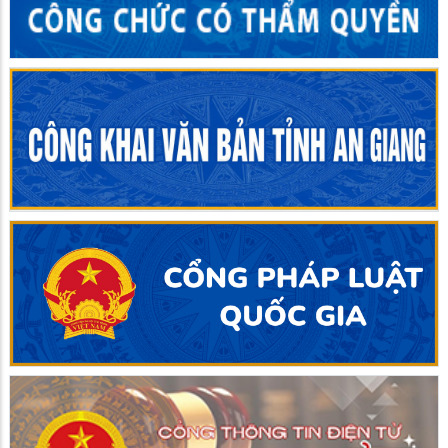
Đồng chí Danh Phúc dự kỳ họp HĐND xã Giồng Riềng lần
thứ Tư (kỳ họp Thường lệ giữa năm 2026) (07 nghị quyết
đã được thông qua tại kỳ họp)
UBND xã Giồng Riềng họp thành viên UBND xã thường kỳ
tháng 7 năm 2026 (Mở rộng)
Chủ tịch UBND xã Giồng Riềng thăm, tặng quà gia đình
chính sách nhân kỷ niệm Ngày Thương binh - Liệt sĩ
Lễ dâng hương, thắp nến tri ân các Anh hùng liệt sĩ nhân kỷ
niệm 79 năm Ngày Thương binh - Liệt sĩ
Chủ tịch HĐND xã Giồng Riềng thăm, tặng quà gia đình
chính sách nhân kỷ niệm Ngày Thương binh - Liệt sĩ