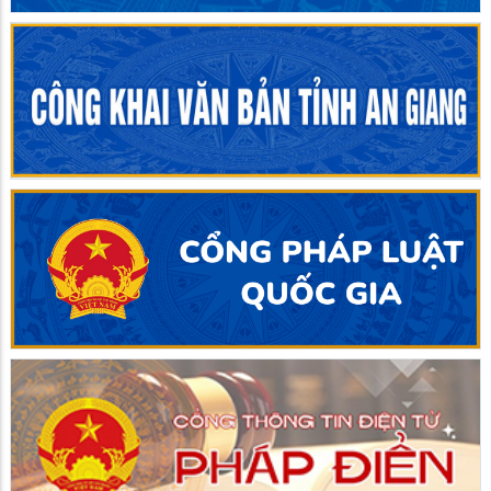
thứ Tư (kỳ họp Thường lệ giữa năm 2026) (07 nghị quyết
đã được thông qua tại kỳ họp)
UBND xã Giồng Riềng họp thành viên UBND xã thường kỳ
tháng 7 năm 2026 (Mở rộng)
Chủ tịch UBND xã Giồng Riềng thăm, tặng quà gia đình
chính sách nhân kỷ niệm Ngày Thương binh - Liệt sĩ
Lễ dâng hương, thắp nến tri ân các Anh hùng liệt sĩ nhân kỷ
niệm 79 năm Ngày Thương binh - Liệt sĩ
Chủ tịch HĐND xã Giồng Riềng thăm, tặng quà gia đình
chính sách nhân kỷ niệm Ngày Thương binh - Liệt sĩ