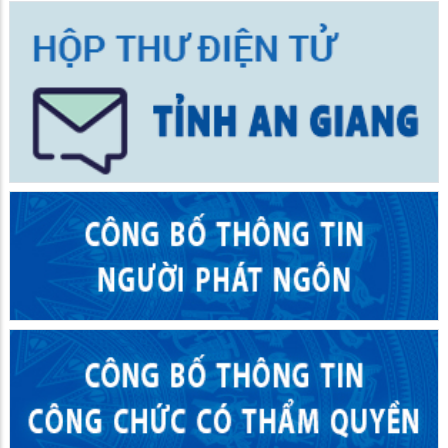
Khai giảng lớp bồi dưỡng kiến thức Quốc phòng - An ninh đối
tượng 4 năm 2026
18/05/2026
TIN MỚI
Đồng chí Danh Phúc dự kỳ họp HĐND xã Giồng Riềng lần