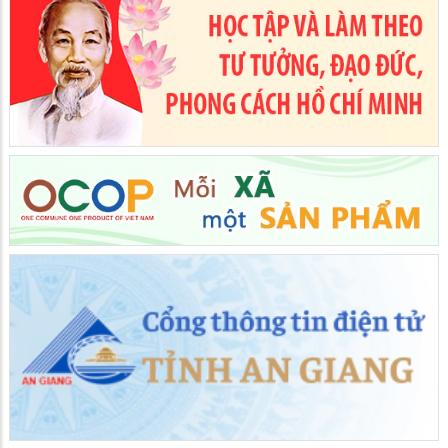
Giồng Riềng họp thành viên Ban Chỉ đạo, Ban Tổ chức Hội thi
lực lượng ANTT cơ sở giỏi năm 2026
26/05/2026
Giồng Riềng khai mạc huấn luyện Dân quân cơ động năm
2026
25/05/2026