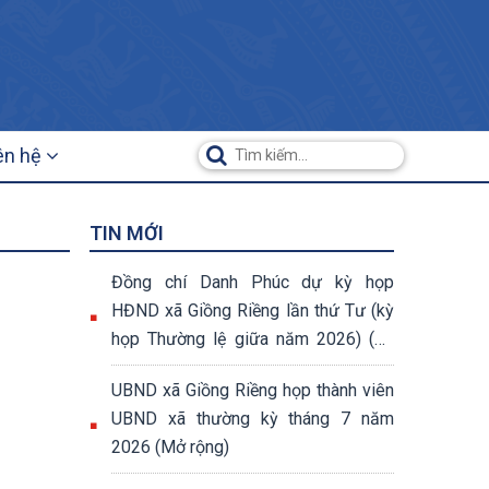
ên hệ
TIN MỚI
Đồng chí Danh Phúc dự kỳ họp
HĐND xã Giồng Riềng lần thứ Tư (kỳ
họp Thường lệ giữa năm 2026) (07
nghị quyết đã được thông qua tại kỳ
UBND xã Giồng Riềng họp thành viên
họp)
UBND xã thường kỳ tháng 7 năm
2026 (Mở rộng)