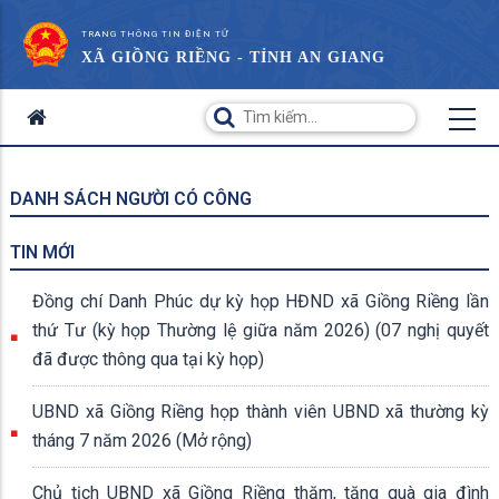
TRANG THÔNG TIN ĐIỆN TỬ
XÃ GIỒNG RIỀNG - TỈNH AN GIANG
DANH SÁCH NGƯỜI CÓ CÔNG
TIN MỚI
Đồng chí Danh Phúc dự kỳ họp HĐND xã Giồng Riềng lần
thứ Tư (kỳ họp Thường lệ giữa năm 2026) (07 nghị quyết
đã được thông qua tại kỳ họp)
UBND xã Giồng Riềng họp thành viên UBND xã thường kỳ
tháng 7 năm 2026 (Mở rộng)
Chủ tịch UBND xã Giồng Riềng thăm, tặng quà gia đình