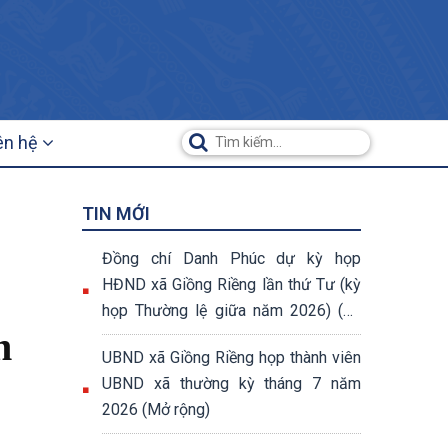
ên hệ
TIN MỚI
Đồng chí Danh Phúc dự kỳ họp
HĐND xã Giồng Riềng lần thứ Tư (kỳ
họp Thường lệ giữa năm 2026) (07
h
nghị quyết đã được thông qua tại kỳ
UBND xã Giồng Riềng họp thành viên
họp)
UBND xã thường kỳ tháng 7 năm
2026 (Mở rộng)