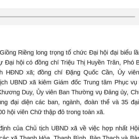
iồng Riềng long trọng tổ chức Đại hội đại biểu lầ
ự Đại hội có đồng chí Triệu Thị Huyền Trân, Phó B
ch HĐND xã; đồng chí Đặng Quốc Cần, Ủy viê
tịch UBND xã kiêm Giám đốc Trung tâm Phục vụ
Khương Duy, Ủy viên Ban Thường vụ Đảng ủy, Chủ
g đại diện các ban, ngành, đoàn thể và 35 đại
00 hội viên Chữ thập đỏ trong toàn xã.
 định của Chủ tịch UBND xã về việc hợp nhất Hộ
à các xã Thạnh Hòa, Thạnh Bình, Bàn Thạch và Bà