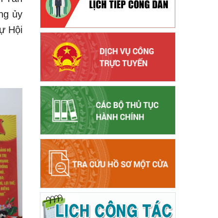
ng ủy
ự Hội