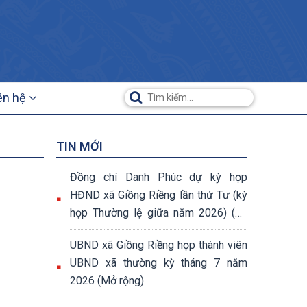
ên hệ
TIN MỚI
Đồng chí Danh Phúc dự kỳ họp
HĐND xã Giồng Riềng lần thứ Tư (kỳ
họp Thường lệ giữa năm 2026) (07
nghị quyết đã được thông qua tại kỳ
UBND xã Giồng Riềng họp thành viên
họp)
UBND xã thường kỳ tháng 7 năm
2026 (Mở rộng)