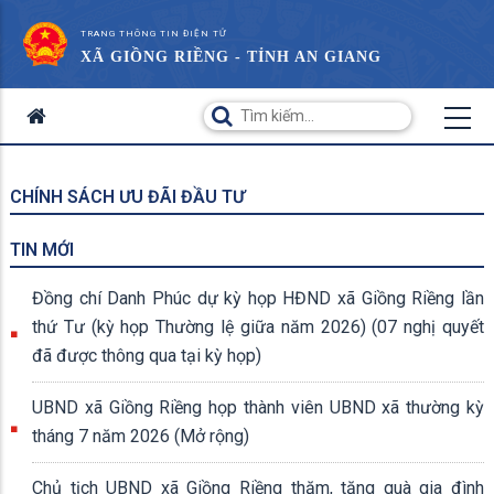
TRANG THÔNG TIN ĐIỆN TỬ
XÃ GIỒNG RIỀNG - TỈNH AN GIANG
CHÍNH SÁCH ƯU ĐÃI ĐẦU TƯ
TIN MỚI
Đồng chí Danh Phúc dự kỳ họp HĐND xã Giồng Riềng lần
thứ Tư (kỳ họp Thường lệ giữa năm 2026) (07 nghị quyết
đã được thông qua tại kỳ họp)
UBND xã Giồng Riềng họp thành viên UBND xã thường kỳ
tháng 7 năm 2026 (Mở rộng)
Chủ tịch UBND xã Giồng Riềng thăm, tặng quà gia đình