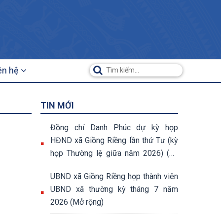
ên hệ
TIN MỚI
Đồng chí Danh Phúc dự kỳ họp
HĐND xã Giồng Riềng lần thứ Tư (kỳ
họp Thường lệ giữa năm 2026) (07
nghị quyết đã được thông qua tại kỳ
UBND xã Giồng Riềng họp thành viên
họp)
UBND xã thường kỳ tháng 7 năm
2026 (Mở rộng)