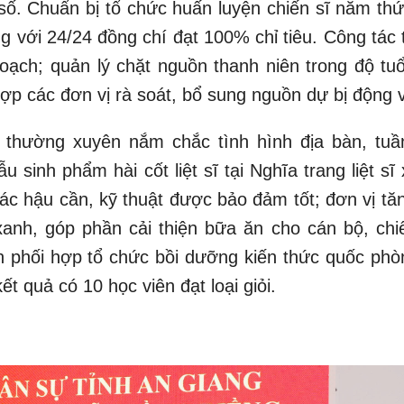
ố. Chuẩn bị tổ chức huấn luyện chiến sĩ năm thứ
g với 24/24 đồng chí đạt 100% chỉ tiêu. Công tác 
oạch; quản lý chặt nguồn thanh niên trong độ tuổ
ợp các đơn vị rà soát, bổ sung nguồn dự bị động v
 thường xuyên nắm chắc tình hình địa bàn, tuần
sinh phẩm hài cốt liệt sĩ tại Nghĩa trang liệt sĩ
ác hậu cần, kỹ thuật được bảo đảm tốt; đơn vị tăn
anh, góp phần cải thiện bữa ăn cho cán bộ, chiế
phối hợp tổ chức bồi dưỡng kiến thức quốc phò
t quả có 10 học viên đạt loại giỏi.