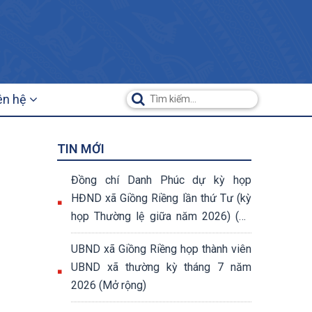
ên hệ
TIN MỚI
Đồng chí Danh Phúc dự kỳ họp
HĐND xã Giồng Riềng lần thứ Tư (kỳ
họp Thường lệ giữa năm 2026) (07
nghị quyết đã được thông qua tại kỳ
UBND xã Giồng Riềng họp thành viên
họp)
UBND xã thường kỳ tháng 7 năm
2026 (Mở rộng)