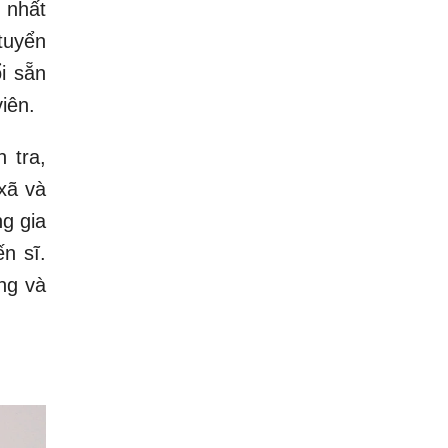
 nhất
tuyển
i sẵn
iên.
 tra,
 xã và
g gia
n sĩ.
ng và