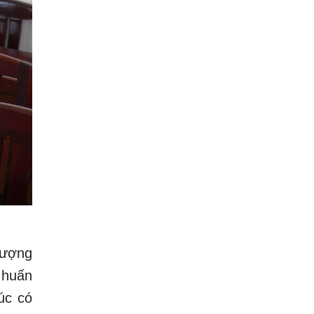
lượng
 huấn
úc có