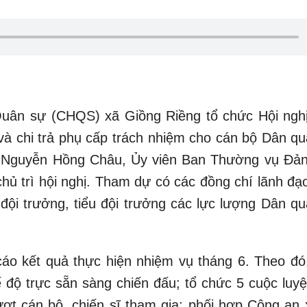
uân sự (CHQS) xã Giồng Riềng tổ chức Hội nghị
và chi trả phụ cấp trách nhiệm cho cán bộ Dân qu
á Nguyễn Hồng Châu, Ủy viên Ban Thường vụ Đản
ủ trì hội nghị. Tham dự có các đồng chí lãnh đạ
đội trưởng, tiểu đội trưởng các lực lượng Dân qu
cáo kết quả thực hiện nhiệm vụ tháng 6. Theo đó
độ trực sẵn sàng chiến đấu; tổ chức 5 cuộc luyệ
ợt cán bộ, chiến sĩ tham gia; phối hợp Công an 